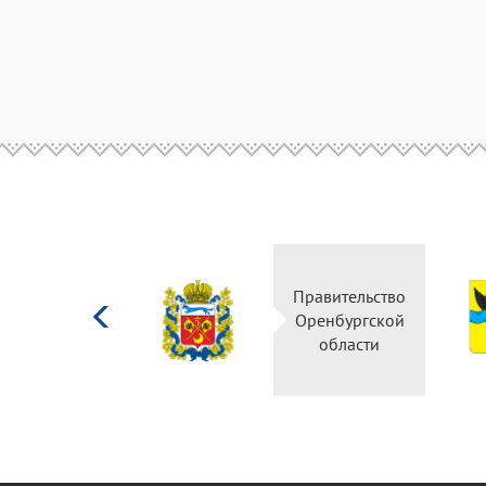
Министерство
Правительство
культуры
Оренбургской
Российской
области
федерации