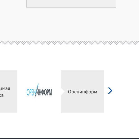
имая
Оренинформ
ка