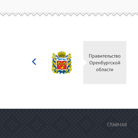
Министерство
Правительство
культуры
Оренбургской
Российской
области
федерации
ГЛАВНАЯ