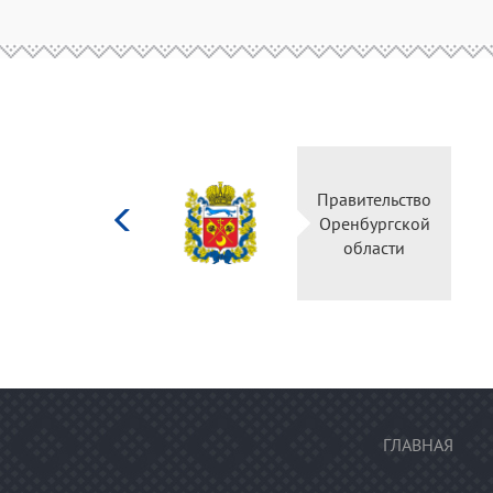
Министерство
Правительство
культуры
Оренбургской
Российской
области
федерации
ГЛАВНАЯ