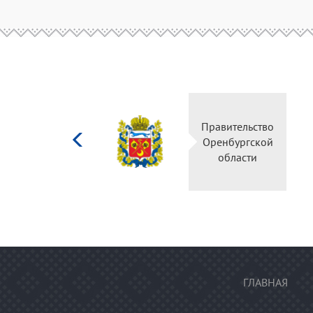
Министерство
Правительство
культуры
Оренбургской
Российской
области
федерации
ГЛАВНАЯ