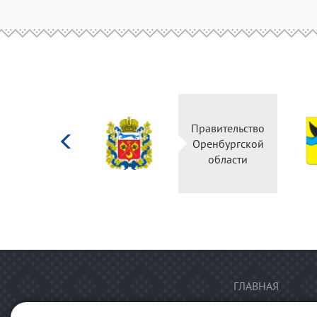
Министерство
Правительство
культуры
Оренбургской
Российской
области
федерации
ГЛАВНАЯ