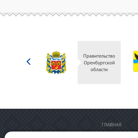
Министерство
Правительство
культуры
Оренбургской
Российской
области
федерации
ГЛАВНАЯ