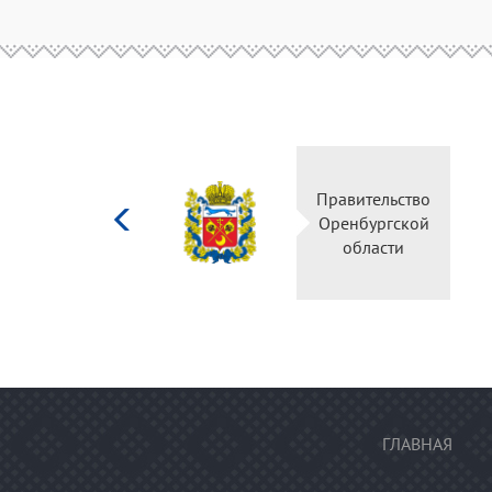
Министерство
Правительство
культуры
Оренбургской
Российской
области
федерации
ГЛАВНАЯ