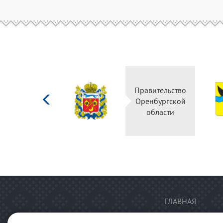
Министерство
Правительство
культуры
Оренбургской
Российской
области
федерации
ГЛАВНАЯ