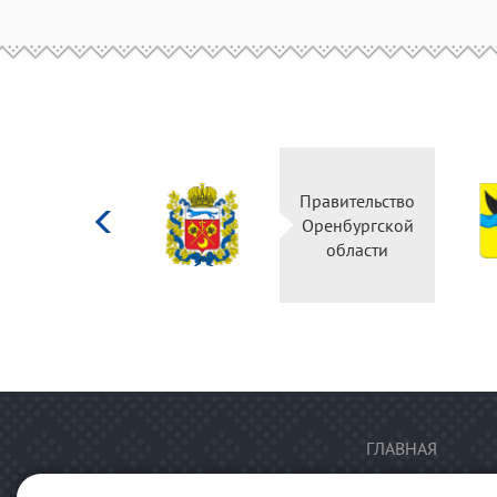
Министерство
Правительство
культуры
Оренбургской
Российской
области
федерации
ГЛАВНАЯ