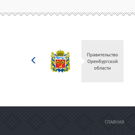
Министерство
культуры
Российской
федерации
ГЛАВНАЯ