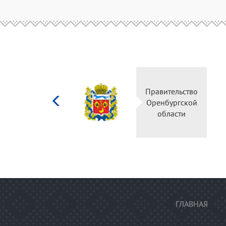
Министерство
Правительство
культуры
Оренбургской
Российской
области
федерации
ГЛАВНАЯ