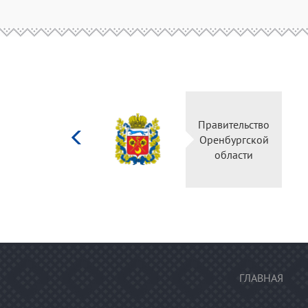
Министерство
Правител
культуры
Оренбур
Российской
облас
федерации
ГЛАВНАЯ