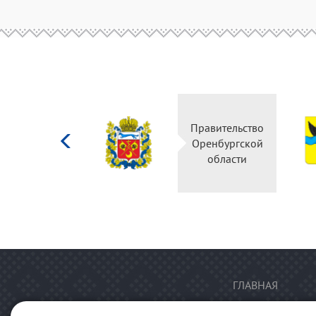
Министерство
Правительство
культуры
Оренбургской
Российской
области
федерации
ГЛАВНАЯ