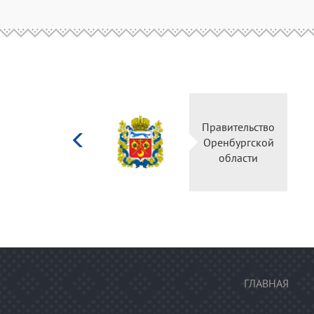
Министерство
Правитель
культуры
Оренбургс
Российской
област
федерации
ГЛАВНАЯ