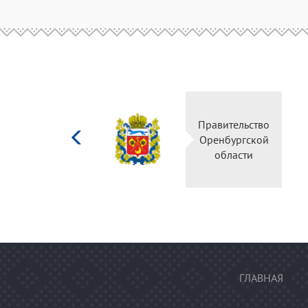
Министерство
Правитель
культуры
Оренбургс
Российской
област
федерации
ГЛАВНАЯ