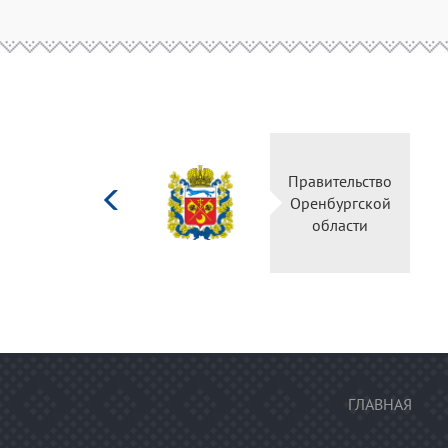
Министерство
Правительс
культуры
Оренбургск
Российской
области
федерации
ГЛАВНАЯ