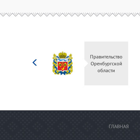
Министерство
Правительство
культуры
Оренбургской
Российской
области
федерации
ГЛАВНАЯ