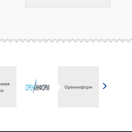
имая
Оренинформ
ка