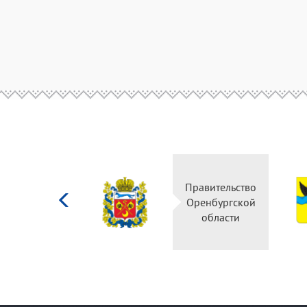
Министерство
Правительство
культуры
Оренбургской
Российской
области
федерации