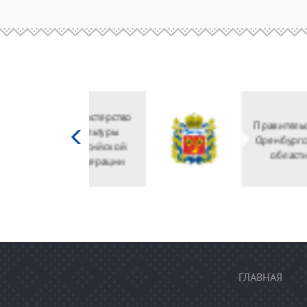
Министерство
культуры
Российской
федерации
ГЛАВНАЯ