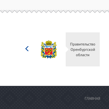
Министерство
культуры
Российской
федерации
ГЛАВНАЯ