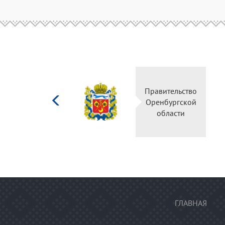
Министерство
Правительство
культуры
Оренбургской
Российской
области
федерации
ГЛАВНАЯ