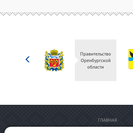
Министерство
Правительство
культуры
Оренбургской
Российской
области
федерации
ГЛАВНАЯ