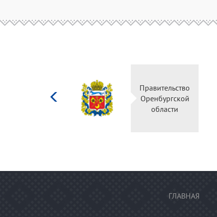
Министерство
Правительство
культуры
Оренбургской
Российской
области
федерации
ГЛАВНАЯ