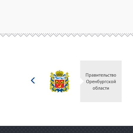
Министерство
Правительство
культуры
Оренбургской
Российской
области
федерации