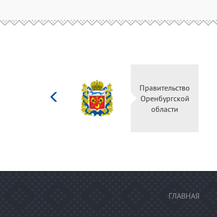
Министерство
Правительство
культуры
Оренбургской
Российской
области
федерации
ГЛАВНАЯ