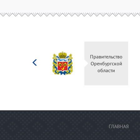
Министерство
Правительство
культуры
Оренбургской
Российской
области
федерации
ГЛАВНАЯ