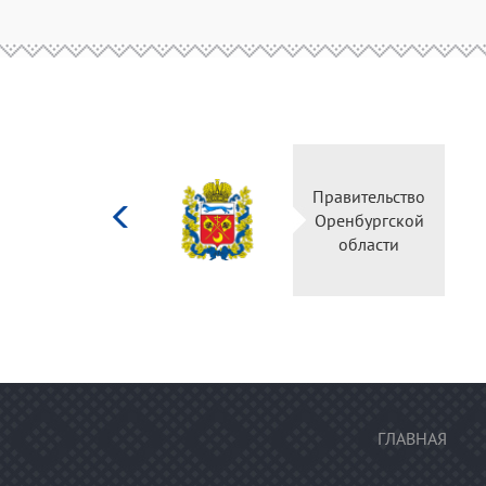
Министерство
Правительство
культуры
Оренбургской
Российской
области
федерации
ГЛАВНАЯ