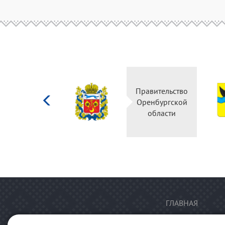
Министерство
Правительство
культуры
Оренбургской
Российской
области
федерации
ГЛАВНАЯ