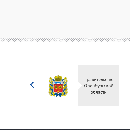
Министерство
Правительство
культуры
Оренбургской
Российской
области
федерации