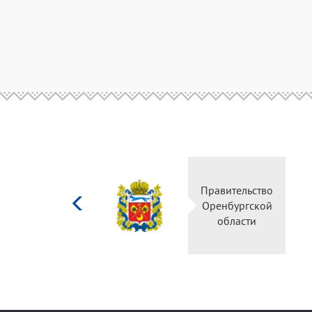
Министерство
Правительство
культуры
Оренбургской
Российской
области
федерации