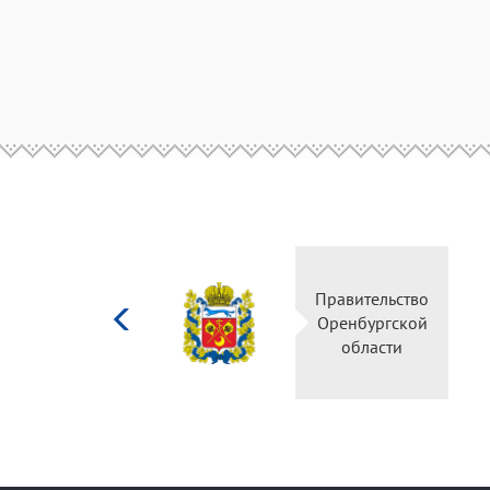
Министерство
Правительство
культуры
Оренбургской
Российской
области
федерации