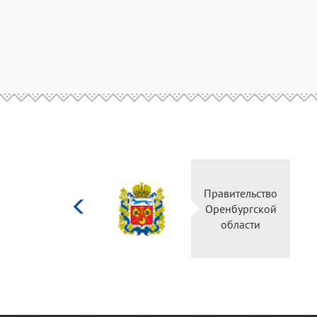
Министерство
Правительство
культуры
Оренбургской
Российской
области
федерации