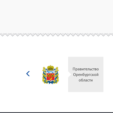
Министерство
Правительство
культуры
Оренбургской
Российской
области
федерации