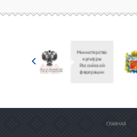
Министерство
культуры
Российской
федерации
ГЛАВНАЯ