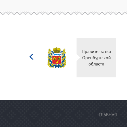
Министерство
Правительство
культуры
Оренбургской
Российской
области
федерации
ГЛАВНАЯ