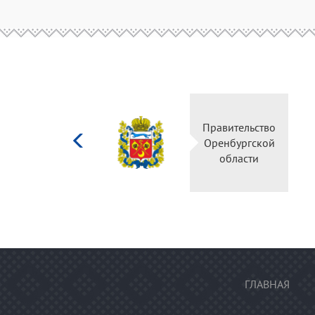
Министерство
Правительство
культуры
Оренбургской
Российской
области
федерации
ГЛАВНАЯ