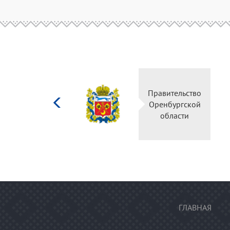
Министерство
Правительство
культуры
Оренбургской
Российской
области
федерации
ГЛАВНАЯ