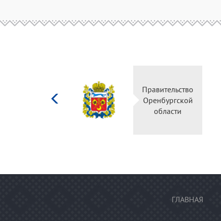
Министерство
Правительство
культуры
Оренбургской
Российской
области
федерации
ГЛАВНАЯ