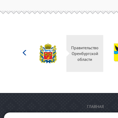
Министерство
Правительство
культуры
Оренбургской
Российской
области
федерации
ГЛАВНАЯ