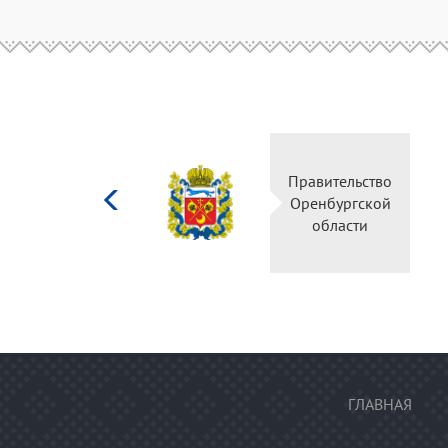
Министерство
Правитель
культуры
Оренбургс
Российской
област
федерации
ГЛАВНАЯ