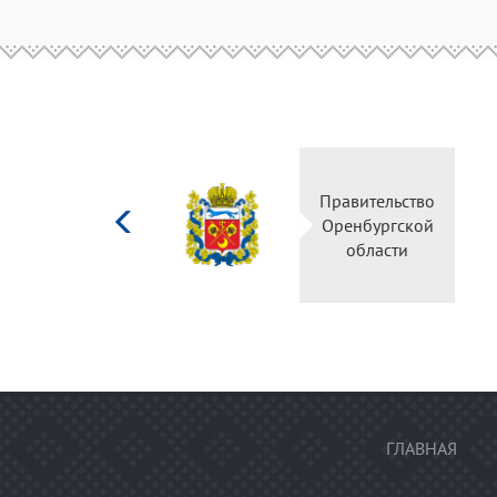
Министерство
Правительство
культуры
Оренбургской
Российской
области
федерации
ГЛАВНАЯ