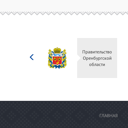
Министерство
Правительство
культуры
Оренбургской
Российской
области
федерации
ГЛАВНАЯ