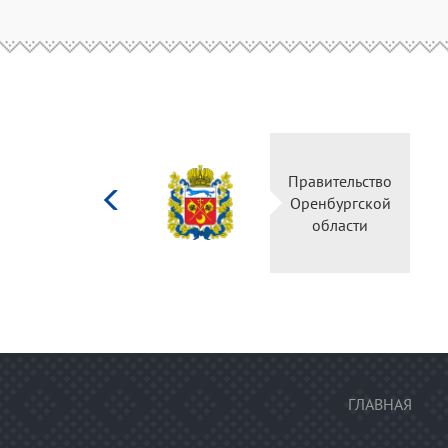
Министерство
культуры
Российской
федерации
ГЛАВНАЯ