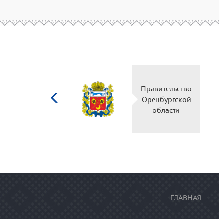
Министерство
Правительство
культуры
Оренбургской
Российской
области
федерации
ГЛАВНАЯ