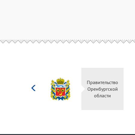
Министерство
Правительство
культуры
Оренбургской
Российской
области
федерации