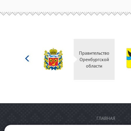
Министерство
Правительство
культуры
Оренбургской
Российской
области
федерации
ГЛАВНАЯ