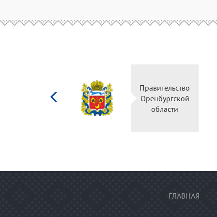
Министерство
Правите
культуры
Оренбу
Российской
обла
федерации
ГЛАВНАЯ