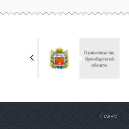
Министерство
культуры
Российской
федерации
ГЛАВНАЯ