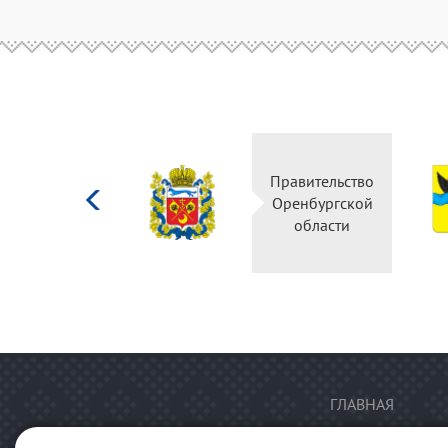
Министерство
Правительство
культуры
Оренбургской
Российской
области
федерации
ГЛАВНАЯ