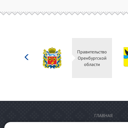
Министерство
Правительство
культуры
Оренбургской
Российской
области
федерации
ГЛАВНАЯ